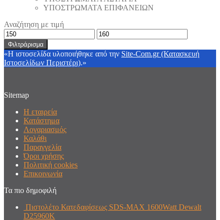
ΥΠΟΣΤΡΩΜΑΤΑ ΕΠΙΦΑΝΕΙΩΝ
Αναζήτηση με τιμή
Ελάχιστη
Μέγιστη
τιμή
τιμή
Φιλτράρισμα
«Η ιστοσελίδα υλοποιήθηκε από την
Site-Com.gr (Κατασκευή
Ιστοσελίδων Περιστέρι)
.»
Sitemap
Η εταιρεία
Κατάστημα
Λογαριασμός
Καλάθι
Παραγγελία
Όροι χρήσης
Πολιτική cookies
Επικοινωνία
Τα πιο δημοφιλή
Πιστολέτο Κατεδαφίσεως SDS-MAX 1600Watt Dewalt
D25960K