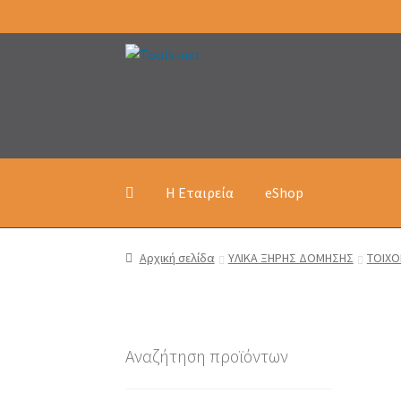
Απευθείας
Μετάβαση
μετάβαση
σε
στην
περιεχόμενο
πλοήγηση
Η Εταιρεία
eShop
Αρχική σελίδα
ΥΛΙΚΑ ΞΗΡΗΣ ΔΟΜΗΣΗΣ
ΤΟΙΧΟ
Αναζήτηση προϊόντων