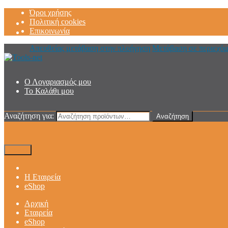
Όροι χρήσης
Πολιτική cookies
Επικοινωνία
Απευθείας μετάβαση στην πλοήγηση
Μετάβαση σε περιεχό
Ο Λογαριασμός μου
Το Καλάθι μου
Αναζήτηση για:
Αναζήτηση
Μενού
Η Εταιρεία
eShop
Αρχική
Εταιρεία
eShop