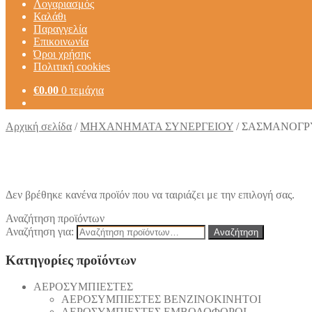
Λογαριασμός
Καλάθι
Παραγγελία
Επικοινωνία
Όροι χρήσης
Πολιτική cookies
€
0.00
0 τεμάχια
Αρχική σελίδα
/
ΜΗΧΑΝΗΜΑΤΑ ΣΥΝΕΡΓΕΙΟΥ
/
ΣΑΣΜΑΝΟΓΡ
Δεν βρέθηκε κανένα προϊόν που να ταιριάζει με την επιλογή σας.
Αναζήτηση προϊόντων
Αναζήτηση για:
Αναζήτηση
Κατηγορίες προϊόντων
AEΡΟΣΥΜΠΙΕΣΤΕΣ
AEΡΟΣΥΜΠΙΕΣΤΕΣ ΒΕΝΖΙΝΟΚΙΝΗΤΟΙ
AEΡΟΣΥΜΠΙΕΣΤΕΣ ΕΜΒΟΛΟΦΟΡΟΙ