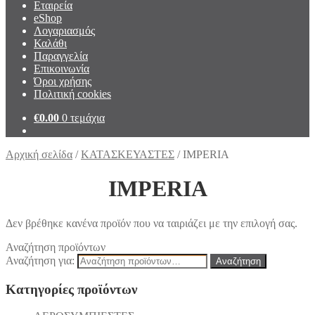
Εταιρεία
eShop
Λογαριασμός
Καλάθι
Παραγγελία
Επικοινωνία
Όροι χρήσης
Πολιτική cookies
€
0.00
0 τεμάχια
Αρχική σελίδα
/
ΚΑΤΑΣΚΕΥΑΣΤΕΣ
/
IMPERIA
IMPERIA
Δεν βρέθηκε κανένα προϊόν που να ταιριάζει με την επιλογή σας.
Αναζήτηση προϊόντων
Αναζήτηση για:
Αναζήτηση
Κατηγορίες προϊόντων