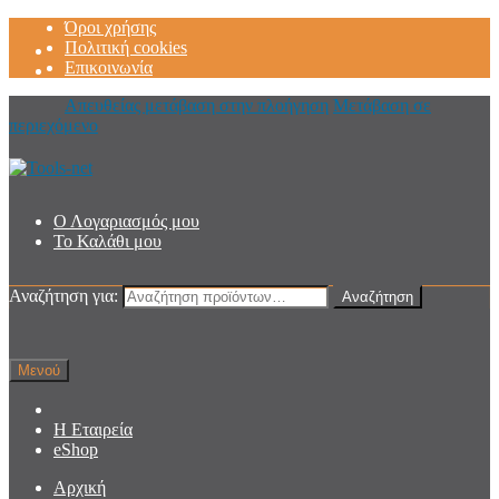
Όροι χρήσης
Πολιτική cookies
Επικοινωνία
Απευθείας μετάβαση στην πλοήγηση
Μετάβαση σε
περιεχόμενο
Ο Λογαριασμός μου
Το Καλάθι μου
Αναζήτηση για:
Αναζήτηση
Μενού
Η Εταιρεία
eShop
Αρχική