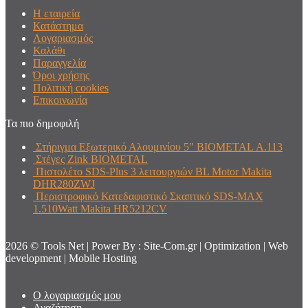
Η εταιρεία
Κατάστημα
Λογαριασμός
Καλάθι
Παραγγελία
Όροι χρήσης
Πολιτική cookies
Επικοινωνία
Τα πιο δημοφιλή
Στήριγμα Εξωτερικό Αλουμινίου 5" BIOMETAL Α.113
Στέγες Zink BIOMETAL
Πιστολέτο SDS-Plus 3 λειτουργιών BL Motor Makita
DHR280ZWJ
Περιστροφικό Κατεδαφιστικό Σκαπτικό SDS-ΜΑΧ
1.510Watt Makita HR5212CV
2026 © Tools Net | Power By : Site-Com.gr | Optimization | Web
development | Mobile Hosting
Ο λογαριασμός μου
Αναζήτηση