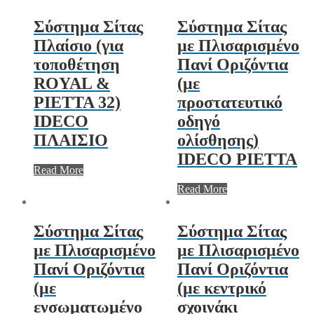
Σύστημα Σίτας
Σύστημα Σίτας
Πλαίσιο (για
με Πλισαρισμένο
τοποθέτηση
Πανί Οριζόντια
ROYAL &
(με
PIETTA 32)
προστατευτικό
IDECO
οδηγό
ΠΛΑΙΣΙΟ
ολίσθησης)
IDECO PIETTA
Read More
Read More
Σύστημα Σίτας
Σύστημα Σίτας
με Πλισαρισμένο
με Πλισαρισμένο
Πανί Οριζόντια
Πανί Οριζόντια
(με
(με κεντρικό
ενσωματωμένο
σχοινάκι