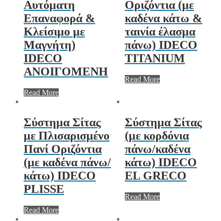
Αυτόματη
Οριζόντια (με
Επαναφορά &
καδένα κάτω &
Κλείσιμο με
ταινία έλασμα
Μαγνήτη)
πάνω) IDECO
IDECO
ΤΙΤΑΝΙUM
ΑΝΟΙΓΟΜΕΝΗ
Read More
Read More
Σύστημα Σίτας
Σύστημα Σίτας
με Πλισαρισμένο
(με κορδόνια
Πανί Οριζόντια
πάνω/καδένα
(με καδένα πάνω/
κάτω) IDECO
κάτω) IDECO
EL GRECO
PLISSE
Read More
Read More