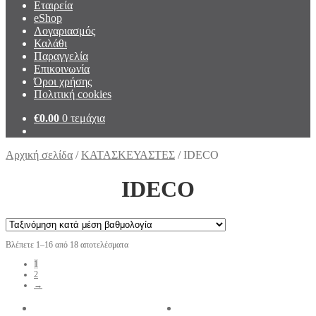
Εταιρεία
eShop
Λογαριασμός
Καλάθι
Παραγγελία
Επικοινωνία
Όροι χρήσης
Πολιτική cookies
€
0.00
0 τεμάχια
Αρχική σελίδα
/
ΚΑΤΑΣΚΕΥΑΣΤΕΣ
/
IDECO
IDECO
Βλέπετε 1–16 από 18 αποτελέσματα
1
2
→