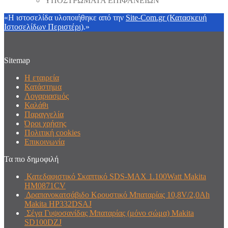
ΥΠΟΣΤΡΩΜΑΤΑ ΕΠΙΦΑΝΕΙΩΝ
«Η ιστοσελίδα υλοποιήθηκε από την
Site-Com.gr (Κατασκευή
Ιστοσελίδων Περιστέρι)
.»
Sitemap
Η εταιρεία
Κατάστημα
Λογαριασμός
Καλάθι
Παραγγελία
Όροι χρήσης
Πολιτική cookies
Επικοινωνία
Τα πιο δημοφιλή
Κατεδαφιστικό Σκαπτικό SDS-MAX 1.100Watt Makita
HM0871CV
Δραπανοκατσάβιδο Κρουστικό Μπαταρίας 10,8V/2,0Ah
Makita HP332DSAJ
Σέγα Γυψοσανίδας Μπαταρίας (μόνο σώμα) Makita
SD100DZJ