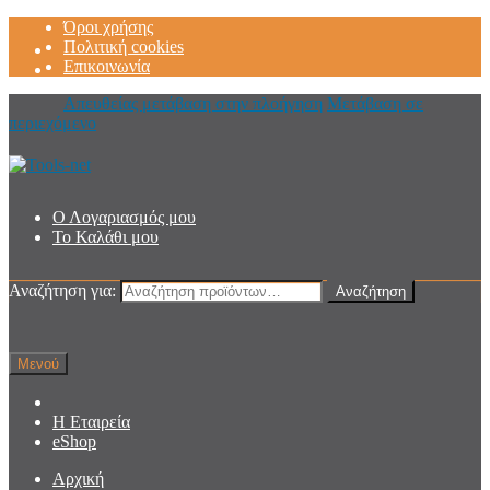
Όροι χρήσης
Πολιτική cookies
Επικοινωνία
Απευθείας μετάβαση στην πλοήγηση
Μετάβαση σε
περιεχόμενο
Ο Λογαριασμός μου
Το Καλάθι μου
Αναζήτηση για:
Αναζήτηση
Μενού
Η Εταιρεία
eShop
Αρχική