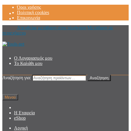
Όροι χρήσης
Πολιτική cookies
Επικοινωνία
Απευθείας μετάβαση στην πλοήγηση
Μετάβαση σε
περιεχόμενο
Ο Λογαριασμός μου
Το Καλάθι μου
Αναζήτηση για:
Αναζήτηση
Μενού
Η Εταιρεία
eShop
Αρχική