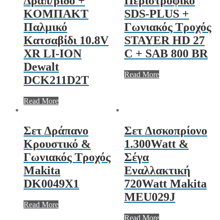
Δραπ/βιδο +
Περιστροφικό
ΚOΜΠΑΚΤ
SDS-PLUS +
Παλμικό
Γωνιακός Τροχός
Κατσαβίδι 10.8V
STAYER HD 27
XR LI-ION
C + SAB 800 BR
Dewalt
Read More
DCK211D2T
Read More
Σετ Δράπανο
Σετ Δισκοπρίονο
Κρουστικό &
1.300Watt &
Γωνιακός Τροχός
Σέγα
Makita
Εναλλακτική
DK0049X1
720Watt Makita
MEU029J
Read More
Read More