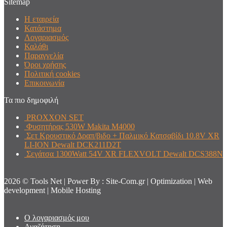
Sitemap
Η εταιρεία
Κατάστημα
Λογαριασμός
Καλάθι
Παραγγελία
Όροι χρήσης
Πολιτική cookies
Επικοινωνία
Τα πιο δημοφιλή
PROXXON SET
Φυσητήρας 530W Makita M4000
Σετ Κρουστικό Δραπ/βιδο + Παλμικό Κατσαβίδι 10.8V XR
LI-ION Dewalt DCK211D2T
Σεγάτσα 1300Watt 54V XR FLEXVOLT Dewalt DCS388N
2026 © Tools Net | Power By : Site-Com.gr | Optimization | Web
development | Mobile Hosting
Ο λογαριασμός μου
Αναζήτηση