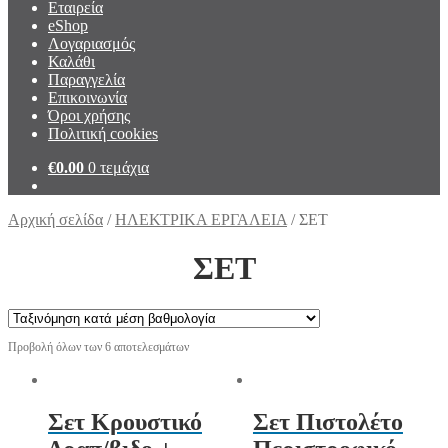
Εταιρεία
eShop
Λογαριασμός
Καλάθι
Παραγγελία
Επικοινωνία
Όροι χρήσης
Πολιτική cookies
€
0.00
0 τεμάχια
Αρχική σελίδα
/
ΗΛΕΚΤΡΙΚΑ ΕΡΓΑΛΕΙΑ
/
ΣΕΤ
ΣΕΤ
Προβολή όλων των 6 αποτελεσμάτων
Σετ Κρουστικό
Σετ Πιστολέτο