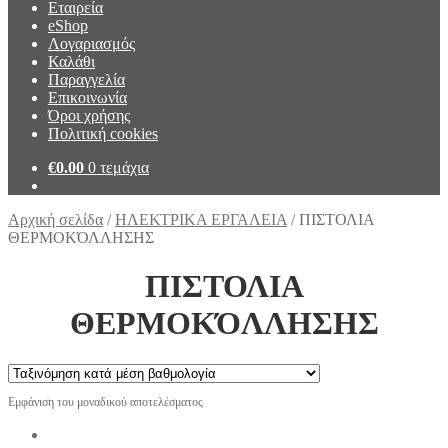
Εταιρεία
eShop
Λογαριασμός
Καλάθι
Παραγγελία
Επικοινωνία
Όροι χρήσης
Πολιτική cookies
€
0.00
0 τεμάχια
Αρχική σελίδα
/
ΗΛΕΚΤΡΙΚΑ ΕΡΓΑΛΕΙΑ
/
ΠΙΣΤΟΛΙΑ
ΘΕΡΜΟΚΌΛΛΗΣΗΣ
ΠΙΣΤΟΛΙΑ
ΘΕΡΜΟΚΌΛΛΗΣΗΣ
Εμφάνιση του μοναδικού αποτελέσματος