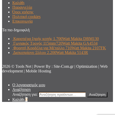
Καλάθι
Παραγγελία
Όροι χρήσης
Πολιτική cookies
Επικοινωνία
Τα πιο δημοφιλή
Καροτιέρα ξηρής κοπής 1.700Watt Makita DBM130
Γωνιακός Τροχός 115mm/720Watt Makita GA4534
Φορητή Κορδέλα για Μέταλλο 710Watt Makita 2107FK
Δισκοπρίονο Ξύλου 2.200Watt Makita 5143R
2026 © Tools Net | Power By : Site-Com.gr | Optimization | Web
development | Mobile Hosting
Ο λογαριασμός μου
Αναζήτηση
Αναζήτηση για:
Αναζήτηση
Καλάθι
0