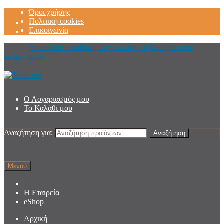
Όροι χρήσης
Πολιτική cookies
Επικοινωνία
Απευθείας μετάβαση στην πλοήγηση
Μετάβαση σε
περιεχόμενο
Ο Λογαριασμός μου
Το Καλάθι μου
Αναζήτηση για:
Αναζήτηση
Μενού
Η Εταιρεία
eShop
Αρχική