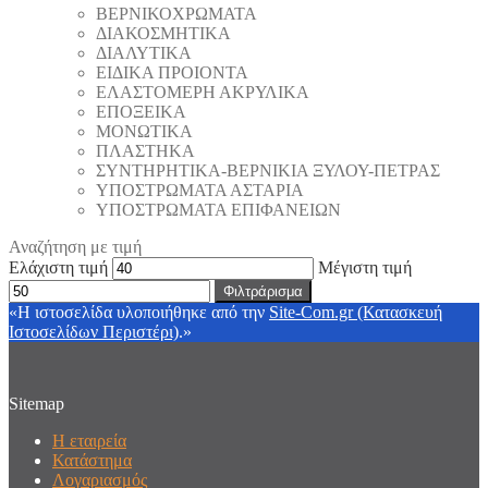
ΒΕΡΝΙΚΟΧΡΩΜΑΤΑ
ΔΙΑΚΟΣΜΗΤΙΚΑ
ΔΙΑΛΥΤΙΚΑ
ΕΙΔΙΚΑ ΠΡΟΙΟΝΤΑ
ΕΛΑΣΤΟΜΕΡΗ ΑΚΡΥΛΙΚΑ
ΕΠΟΞΕΙΚΑ
ΜΟΝΩΤΙΚΑ
ΠΛΑΣΤΗΚΑ
ΣΥΝΤΗΡΗΤΙΚΑ-ΒΕΡΝΙΚΙΑ ΞΥΛΟΥ-ΠΕΤΡΑΣ
ΥΠΟΣΤΡΩΜΑΤΑ ΑΣΤΑΡΙΑ
ΥΠΟΣΤΡΩΜΑΤΑ ΕΠΙΦΑΝΕΙΩΝ
Αναζήτηση με τιμή
Ελάχιστη τιμή
Μέγιστη τιμή
Φιλτράρισμα
«Η ιστοσελίδα υλοποιήθηκε από την
Site-Com.gr (Κατασκευή
Ιστοσελίδων Περιστέρι)
.»
Sitemap
Η εταιρεία
Κατάστημα
Λογαριασμός