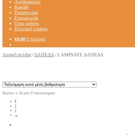
Λογαριασμός
Καλάθι
Παραγγελία
Επικοινωνία
Όροι χρήσης
Πολιτική cookies
€
0.00
0 τεμάχια
Αρχική σελίδα
/
ΔΑΠΕΔΑ
/
LAMINATE ΔΑΠΕΔΑ
Βλέπετε 1–16 από 37 αποτελέσματα
1
2
3
→