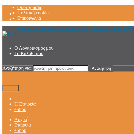
Όροι χρήσης
Πολιτική cookies
Επικοινωνία
Απευθείας μετάβαση στην πλοήγηση
Μετάβαση σε περιεχό
Ο Λογαριασμός μου
Το Καλάθι μου
Αναζήτηση για:
Αναζήτηση
Μενού
Η Εταιρεία
eShop
Αρχική
Εταιρεία
eShop