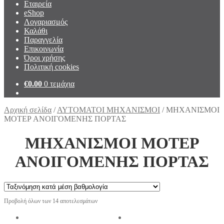
Εταιρεία
eShop
Λογαριασμός
Καλάθι
Παραγγελία
Επικοινωνία
Όροι χρήσης
Πολιτική cookies
€
0.00
0 τεμάχια
Αρχική σελίδα
/
ΑΥΤΟΜΑΤΟΙ ΜΗΧΑΝΙΣΜΟΙ
/
ΜΗΧΑΝΙΣΜΟΙ
ΜΟΤΕΡ ΑΝΟΙΓΟΜΕΝΗΣ ΠΟΡΤΑΣ
ΜΗΧΑΝΙΣΜΟΙ ΜΟΤΕΡ
ΑΝΟΙΓΟΜΕΝΗΣ ΠΟΡΤΑΣ
Προβολή όλων των 14 αποτελεσμάτων