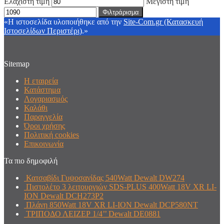
Ελάχιστη τιμή
Μέγιστη τιμή
Φιλτράρισμα
«Η ιστοσελίδα υλοποιήθηκε από την
Site-Com.gr (Κατασκευή
Ιστοσελίδων Περιστέρι)
.»
Sitemap
Η εταιρεία
Κατάστημα
Λογαριασμός
Καλάθι
Παραγγελία
Όροι χρήσης
Πολιτική cookies
Επικοινωνία
Τα πιο δημοφιλή
Κατσαβίδι Γυψοσανίδας 540Watt Dewalt DW274
Πιστολέτο 3 λειτουργιών SDS-PLUS 400Watt 18V XR LI-
ION Dewalt DCH273P2
Πλάνη 850Watt 18V XR LI-ION Dewalt DCP580NT
ΤΡΙΠΟΔΟ ΛΕΙΖΕΡ 1/4’’ Dewalt DE0881