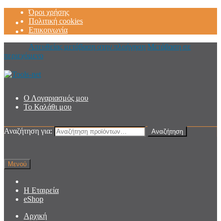
Όροι χρήσης
Πολιτική cookies
Επικοινωνία
Απευθείας μετάβαση στην πλοήγηση
Μετάβαση σε
περιεχόμενο
Ο Λογαριασμός μου
Το Καλάθι μου
Αναζήτηση για:
Αναζήτηση
Μενού
Η Εταιρεία
eShop
Αρχική