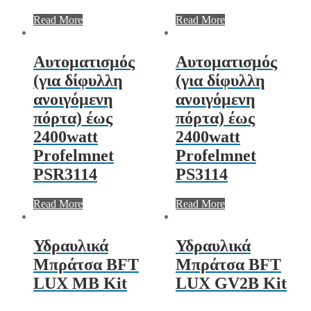
Read More
Read More
Aυτοματισμός
Aυτοματισμός
(για δίφυλλη
(για δίφυλλη
ανοιγόμενη
ανοιγόμενη
πόρτα) έως
πόρτα) έως
2400watt
2400watt
Profelmnet
Profelmnet
PSR3114
PS3114
Read More
Read More
Υδραυλικά
Υδραυλικά
Μπράτσα BFT
Μπράτσα BFT
LUX MB Kit
LUX GV2B Kit