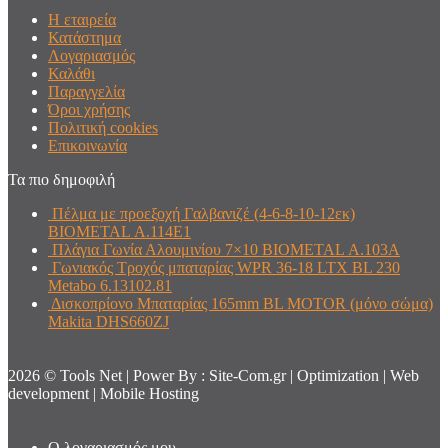
Η εταιρεία
Κατάστημα
Λογαριασμός
Καλάθι
Παραγγελία
Όροι χρήσης
Πολιτική cookies
Επικοινωνία
Τα πιο δημοφιλή
Πέλμα με προεξοχή Γαλβανιζέ (4-6-8-10-12εκ)
BIOMETAL Α.114Ε1
Πλάγια Γωνία Αλουμινίου 7×10 BIOMETAL Α.103Α
Γωνιακός Τροχός μπαταρίας WPR 36-18 LTX BL 230
Metabo 6.13102.81
Δισκοπρίονο Μπαταρίας 165mm BL MOTOR (μόνο σώμα)
Makita DHS660ZJ
2026 © Tools Net | Power By : Site-Com.gr | Optimization | Web
development | Mobile Hosting
Ο λογαριασμός μου