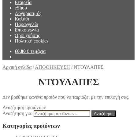
Εταιρεία
eShop
Λογαριασμός
Καλάθι
Παραγγελία
Επικοινωνία
Όροι χρήσης
Πολιτική cookies
€
0.00
0 τεμάχια
Αρχική σελίδα
/
ΑΠΟΘΗΚΕΥΣΗ
/
ΝΤΟΥΛΑΠΕΣ
ΝΤΟΥΛΑΠΕΣ
Δεν βρέθηκε κανένα προϊόν που να ταιριάζει με την επιλογή σας.
Αναζήτηση προϊόντων
Αναζήτηση για:
Αναζήτηση
Κατηγορίες προϊόντων