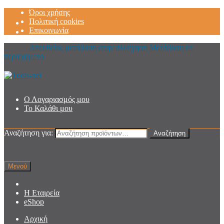
Όροι χρήσης
Πολιτική cookies
Επικοινωνία
Απευθείας μετάβαση στην πλοήγηση
Μετάβαση σε
περιεχόμενο
Ο Λογαριασμός μου
Το Καλάθι μου
Αναζήτηση για:
Αναζήτηση
Μενού
Η Εταιρεία
eShop
Αρχική