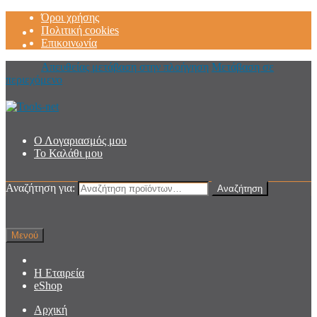
Όροι χρήσης
Πολιτική cookies
Επικοινωνία
Απευθείας μετάβαση στην πλοήγηση
Μετάβαση σε
περιεχόμενο
Ο Λογαριασμός μου
Το Καλάθι μου
Αναζήτηση για:
Αναζήτηση
Μενού
Η Εταιρεία
eShop
Αρχική