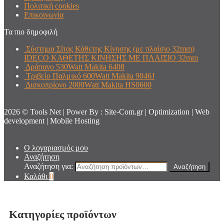
Πολιτική cookies
Επικοινωνία
Τα πιο δημοφιλή
Σύστημα Σίτας Κάθετης Κίνησης (με πλαίσιο 32mm)
IDECO ΚΑΘΕΤΗΣ ΚΙΝΗΣΗΣ ΜΕ ΠΛΑΙΣΙΟ 32mm
Δράπανο 530Watt Makita 6408
Τριβείο Παλμικό 600Watt Makita 9046J
Δισκοπρίονο 2000Watt Makita HS0600
2026 © Tools Net | Power By : Site-Com.gr | Optimization | Web
development | Mobile Hosting
Ο λογαριασμός μου
Αναζήτηση
Αναζήτηση για:
Αναζήτηση
Καλάθι
0
Κατηγορίες προϊόντων