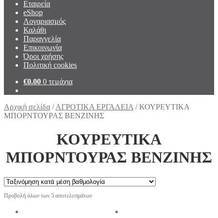
Εταιρεία
eShop
Λογαριασμός
Καλάθι
Παραγγελία
Επικοινωνία
Όροι χρήσης
Πολιτική cookies
€
0.00
0 τεμάχια
Αρχική σελίδα
/
ΑΓΡΟΤΙΚΑ ΕΡΓΑΛΕΙΑ
/
ΚΟΥΡΕΥΤΙΚΑ
ΜΠΟΡΝΤΟΥΡΑΣ ΒΕΝΖΙΝΗΣ
ΚΟΥΡΕΥΤΙΚΑ
ΜΠΟΡΝΤΟΥΡΑΣ ΒΕΝΖΙΝΗΣ
Προβολή όλων των 5 αποτελεσμάτων