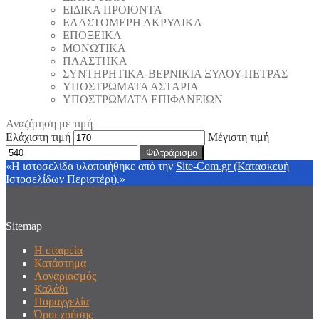
ΕΙΔΙΚΑ ΠΡΟΙΟΝΤΑ
ΕΛΑΣΤΟΜΕΡΗ ΑΚΡΥΛΙΚΑ
ΕΠΟΞΕΙΚΑ
ΜΟΝΩΤΙΚΑ
ΠΛΑΣΤΗΚΑ
ΣΥΝΤΗΡΗΤΙΚΑ-ΒΕΡΝΙΚΙΑ ΞΥΛΟΥ-ΠΕΤΡΑΣ
ΥΠΟΣΤΡΩΜΑΤΑ ΑΣΤΑΡΙΑ
ΥΠΟΣΤΡΩΜΑΤΑ ΕΠΙΦΑΝΕΙΩΝ
Αναζήτηση με τιμή
Ελάχιστη τιμή
Μέγιστη τιμή
Φιλτράρισμα
«Η ιστοσελίδα υλοποιήθηκε από την
Site-Com.gr (Κατασκευή
Ιστοσελίδων Περιστέρι)
.»
Sitemap
Η εταιρεία
Κατάστημα
Λογαριασμός
Καλάθι
Παραγγελία
Όροι χρήσης