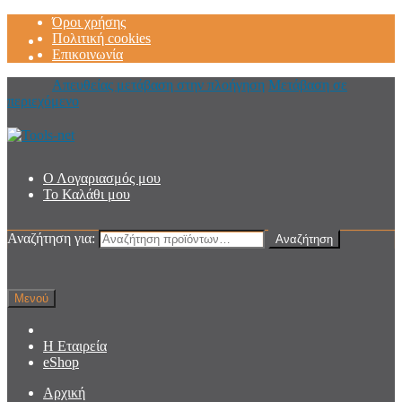
Όροι χρήσης
Πολιτική cookies
Επικοινωνία
Απευθείας μετάβαση στην πλοήγηση
Μετάβαση σε
περιεχόμενο
Ο Λογαριασμός μου
Το Καλάθι μου
Αναζήτηση για:
Αναζήτηση
Μενού
Η Εταιρεία
eShop
Αρχική