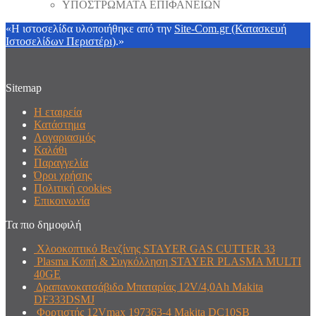
ΥΠΟΣΤΡΩΜΑΤΑ ΕΠΙΦΑΝΕΙΩΝ
«Η ιστοσελίδα υλοποιήθηκε από την
Site-Com.gr (Κατασκευή
Ιστοσελίδων Περιστέρι)
.»
Sitemap
Η εταιρεία
Κατάστημα
Λογαριασμός
Καλάθι
Παραγγελία
Όροι χρήσης
Πολιτική cookies
Επικοινωνία
Τα πιο δημοφιλή
Χλοοκοπτικό Βενζίνης STAYER GAS CUTTER 33
Plasma Κοπή & Συγκόλληση STAYER PLASMA MULTI
40GE
Δραπανοκατσάβιδο Μπαταρίας 12V/4,0Ah Makita
DF333DSMJ
Φορτιστής 12Vmax 197363-4 Makita DC10SB