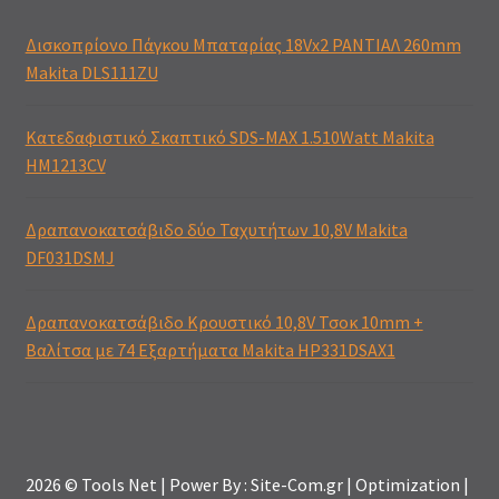
Δισκοπρίονο Πάγκου Μπαταρίας 18Vx2 ΡΑΝΤΙΑΛ 260mm
Makita DLS111ZU
Κατεδαφιστικό Σκαπτικό SDS-MAX 1.510Watt Makita
HM1213CV
Δραπανοκατσάβιδο δύο Ταχυτήτων 10,8V Makita
DF031DSMJ
Δραπανοκατσάβιδο Κρουστικό 10,8V Τσοκ 10mm +
Βαλίτσα με 74 Εξαρτήματα Makita HP331DSAX1
2026 © Tools Net | Power By : Site-Com.gr | Optimization |