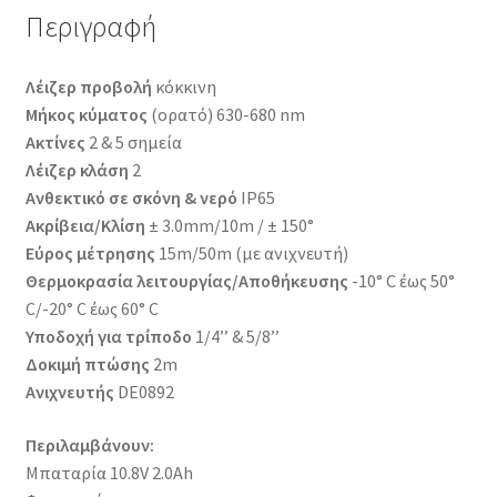
Περιγραφή
Λέιζερ προβολή
κόκκινη
Μήκος κύματος
(ορατό) 630-680 nm
Ακτίνες
2 & 5 σημεία
Λέιζερ κλάση
2
Aνθεκτικό σε σκόνη & νερό
IP65
Ακρίβεια/Κλίση
± 3.0mm/10m / ± 150°
Εύρος μέτρησης
15m/50m (με ανιχνευτή)
Θερμοκρασία λειτουργίας/Αποθήκευσης
-10° C έως 50°
C/-20° C έως 60° C
Υποδοχή για τρίποδο
1/4’’ & 5/8’’
Δοκιμή πτώσης
2m
Ανιχνευτής
DE0892
Περιλαμβάνουν:
Μπαταρία 10.8V 2.0Ah