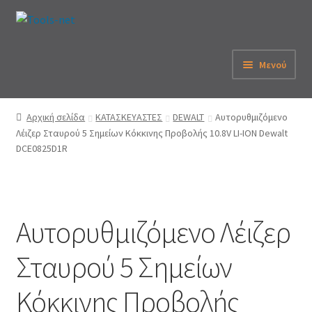
Απευθείας
Μετάβαση
μετάβαση
σε
στην
περιεχόμενο
Μενού
πλοήγηση
Αρχική
Αρχική σελίδα
ΚΑΤΑΣΚΕΥΑΣΤΕΣ
DEWALT
Αυτορυθμιζόμενο
Λέιζερ Σταυρού 5 Σημείων Κόκκινης Προβολής 10.8V LI-ION Dewalt
Εταιρεία
DCE0825D1R
eShop
Λογαριασμός
Αυτορυθμιζόμενο Λέιζερ
Καλάθι
Σταυρού 5 Σημείων
Παραγγελία
Κόκκινης Προβολής