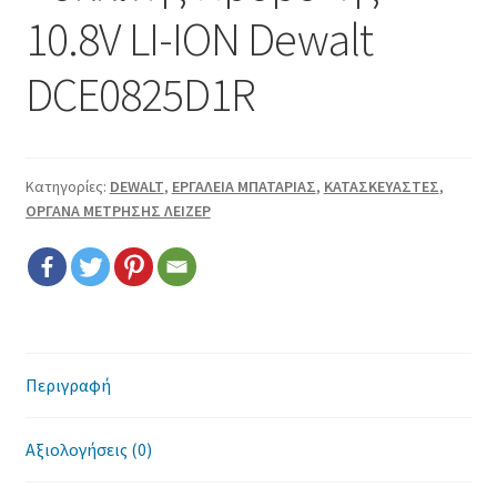
Επικοινωνία
10.8V LI-ION Dewalt
Όροι χρήσης
DCE0825D1R
Πολιτική cookies
Κατηγορίες:
DEWALT
,
ΕΡΓΑΛΕΙΑ ΜΠΑΤΑΡΙΑΣ
,
ΚΑΤΑΣΚΕΥΑΣΤΕΣ
,
ΟΡΓΑΝΑ ΜΕΤΡΗΣΗΣ ΛΕΙΖΕΡ
Περιγραφή
Αξιολογήσεις (0)