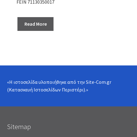
FEIN 71130350017
Read More
«Η ιστοσελίδα υλοποιήθηκε από την
Site-Com.gr
(Κατασκευή Ιστοσελίδων Περιστέρι)
.»
Sitemap